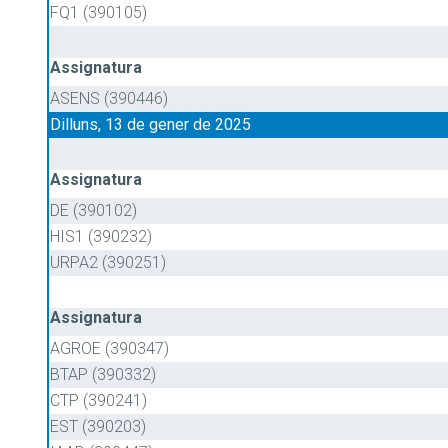
FQ1 (390105)
Assignatura
ASENS (390446)
Dilluns, 13 de gener de 2025
Assignatura
DE (390102)
HIS1 (390232)
URPA2 (390251)
Assignatura
AGROE (390347)
BTAP (390332)
CTP (390241)
EST (390203)