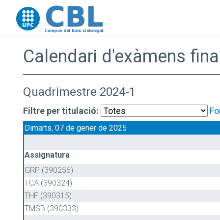
Go to upc.edu
Calendari d'exàmens fina
Quadrimestre 2024-1
Filtre per titulació:
Fo
Dimarts, 07 de gener de 2025
Assignatura
GRP (390256)
TCA (390324)
THF (390315)
TMSB (390333)