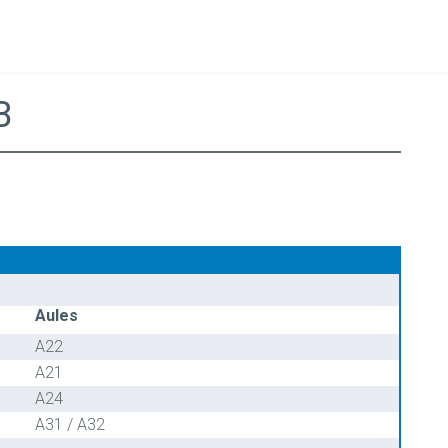
B
Aules
A22
A21
A24
A31 / A32