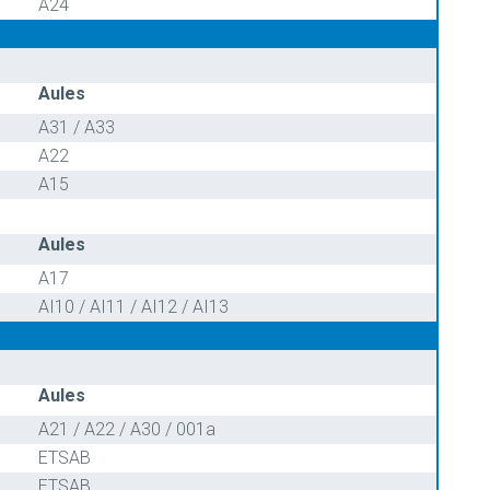
A24
Aules
A31 / A33
A22
A15
Aules
A17
AI10 / AI11 / AI12 / AI13
Aules
A21 / A22 / A30 / 001a
ETSAB
ETSAB