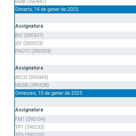
IAAB (390447)
Dimarts, 14 de gener de 2025
Assignatura
BIC (390337)
IEF (390323)
PROTC (390309)
Assignatura
AECO (390443)
MSSB (390338)
Dimecres, 15 de gener de 2025
Assignatura
FM1 (390104)
TP1 (390233)
TP5 (390250)