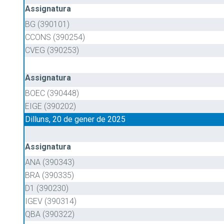
Assignatura
BG (390101)
CCONS (390254)
CVEG (390253)
Assignatura
BOEC (390448)
EIGE (390202)
Dilluns, 20 de gener de 2025
Assignatura
ANA (390343)
BRA (390335)
D1 (390230)
IGEV (390314)
QBA (390322)