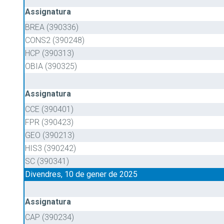
Assignatura
BREA (390336)
CONS2 (390248)
HCP (390313)
OBIA (390325)
Assignatura
CCE (390401)
FPR (390423)
GEO (390213)
HIS3 (390242)
SC (390341)
Divendres, 10 de gener de 2025
Assignatura
CAP (390234)