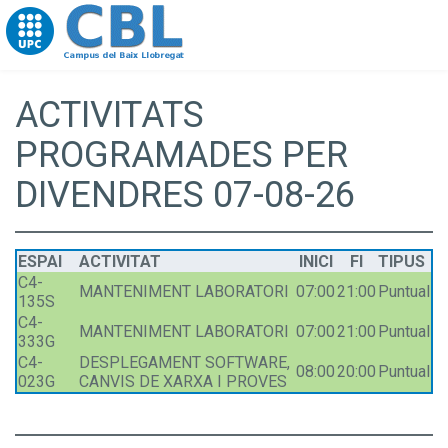
Go to upc.edu
ACTIVITATS
PROGRAMADES PER
DIVENDRES 07-08-26
ESPAI
ACTIVITAT
INICI
FI
TIPUS
C4-
MANTENIMENT LABORATORI
07:00
21:00
Puntual
135S
C4-
MANTENIMENT LABORATORI
07:00
21:00
Puntual
333G
C4-
DESPLEGAMENT SOFTWARE,
08:00
20:00
Puntual
023G
CANVIS DE XARXA I PROVES