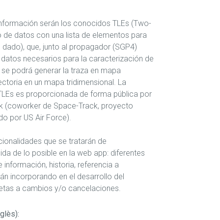
 información serán los conocidos TLEs (Two-
o de datos con una lista de elementos para
 dado), que, junto al propagador (SGP4)
 datos necesarios para la caracterización de
e se podrá generar la traza en mapa
ectoria en un mapa tridimensional. La
TLEs es proporcionada de forma pública por
k (coworker de Space-Track, proyecto
do por US Air Force).
ncionalidades que se tratarán de
da de lo posible en la web app: diferentes
e información, historia, referencia a
rán incorporando en el desarrollo del
jetas a cambios y/o cancelaciones.
glès):