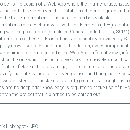
roject is the design of a Web App where the main characteristics of 
 visualized. It has been sought to stablish a theoretic guide and 
 the basic information of the satellite can be available.
ormation are the well-known Two-Lines-Elements (TLEs), a data fo
long with the propagator (Simplified General Perturbations, SGP4)
nformation of these TLEs is officially and publicly provided by Sp
any (coworker of Space-Track). In addition, every component and 
s were aimed to be integrated in the Web App: different views, info
' section the one which has been developed extensively, since it ca
al feature, fields such as coverage, orbit description or the occ
 clarify the outer space to the average user and bring the aerosp
s web is listed as a disclosure project, given that, although it is a
ces and no deep prior knowledge is required to make use of it. F
than the project that is planned to be carried out.
ix Llobregat - UPC