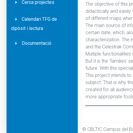
Cerca projectes
The objective of this p
didactically and easily
of different maps where
Calendari TFG de
The main source of inf
dipòsit i lectura
certain date, which, a
characterization. The i
Documentació
and the Celestrak Comp
Multiple functionalitie
But it is the 'families
future. With this speci
This project intends to
subject. That is why thi
created for all audien
more appropriate tools 
© CBLTIC Campus del Ba