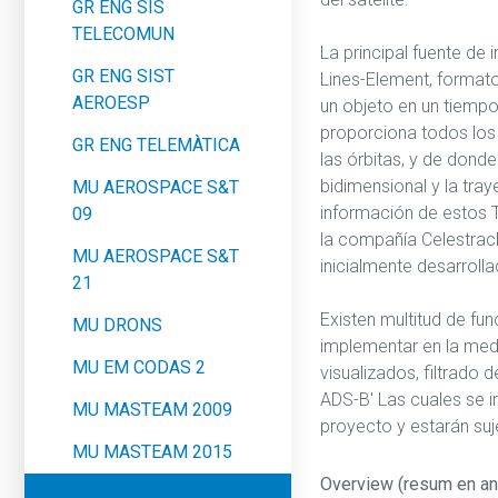
GR ENG SIS
TELECOMUN
La principal fuente de
GR ENG SIST
Lines-Element, format
AEROESP
un objeto en un tiempo
proporciona todos los
GR ENG TELEMÀTICA
las órbitas, y de dond
bidimensional y la tray
MU AEROSPACE S&T
información de estos 
09
la compañía Celestrac
MU AEROSPACE S&T
inicialmente desarrolla
21
Existen multitud de fu
MU DRONS
implementar en la medi
MU EM CODAS 2
visualizados, filtrado d
ADS-B' Las cuales se i
MU MASTEAM 2009
proyecto y estarán su
MU MASTEAM 2015
Overview (resum en an