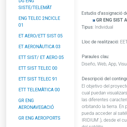
DG ENG
SISTE/TELEMÀT
Estudis d'assignació d
ENG TELEC 2NCICLE
GR ENG SIST 
01
Tipus:
Individual
ET AERO/ETT SIST 05
Lloc de realització:
EE
ET AERONÀUTICA 03
Paraules clau:
ETT SIST/ ET AERO 05
Diseño, Web, App, Visua
ETT SIST TELEC 00
Descripció del contingut
ETT SIST TELEC 91
El objetivo del proyec
ETT TELEMÀTICA 00
cual puedan visualizars
las diferentes caracter
GR ENG
orbitando la tierra. E
AERONAVEGACIÓ
pueda acceder al sat
GR ENG AEROPORTS
IRIDIUM'.), desde el c
del satélite.