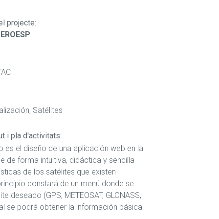
el projecte
:
AEROESP
TAC
lización, Satélites
 i pla d'activitats:
to es el diseño de una aplicación web en la
e de forma intuitiva, didáctica y sencilla
ísticas de los satélites que existen
n principio constará de un menú donde se
élite deseado (GPS, METEOSAT, GLONASS,
ual se podrá obtener la información básica