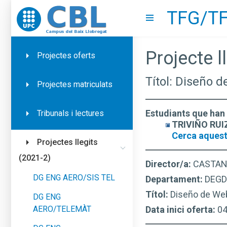
TFG/TF
Go to upc.edu
Show menu
Projecte ll
Projectes oferts
Títol: Diseño d
Projectes matriculats
Estudiants que han 
Tribunals i lectures
TRIVIÑO RUIZ
Cerca aquest
Projectes llegits
(2021-2)
Director/a:
CASTAN
DG ENG AERO/SIS TEL
Departament:
DEGD
Títol:
Diseño de Web 
DG ENG
AERO/TELEMÀT
Data inici oferta:
0