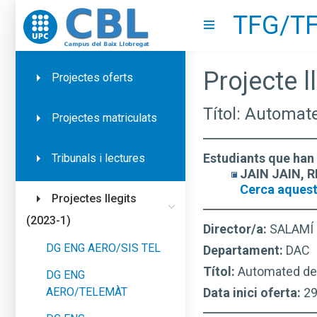
TFG/TF
Go to upc.edu
Show menu
Projecte ll
Projectes oferts
Títol: Automat
Projectes matriculats
Estudiants que han 
Tribunals i lectures
JAIN JAIN, R
Cerca aquest
Projectes llegits
(2023-1)
Director/a:
SALAMÍ
DG ENG AERO/SIS TEL
Departament:
DAC
Títol:
Automated dep
DG ENG
AERO/TELEMÀT
Data inici oferta:
2