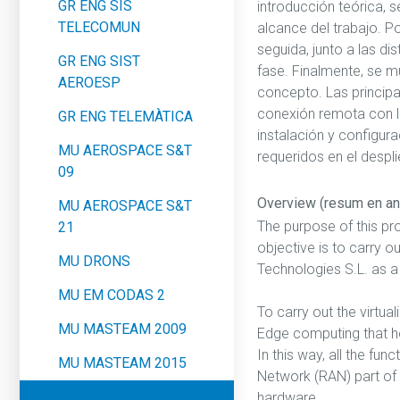
GR ENG SIS
introducción teórica, s
TELECOMUN
alcance del trabajo. P
seguida, junto a las d
GR ENG SIST
fase. Finalmente, se 
AEROESP
concepto. Las principa
conexión remota con l
GR ENG TELEMÀTICA
instalación y configur
MU AEROSPACE S&T
requeridos en el despl
09
Overview (resum en an
MU AEROSPACE S&T
The purpose of this pr
21
objective is to carry 
MU DRONS
Technologies S.L. as a 
MU EM CODAS 2
To carry out the virtua
MU MASTEAM 2009
Edge computing that hou
In this way, all the fun
MU MASTEAM 2015
Network (RAN) part of t
hardware.