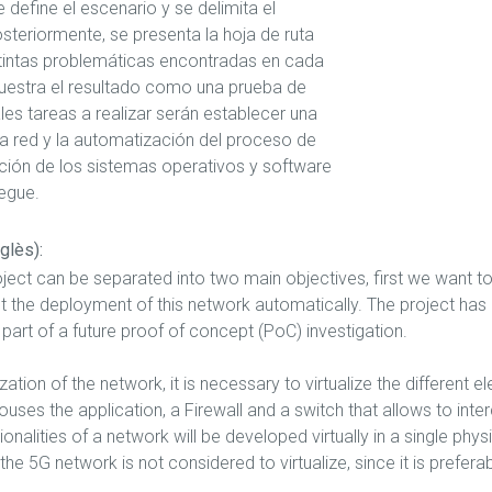
e define el escenario y se delimita el
osteriormente, se presenta la hoja de ruta
istintas problemáticas encontradas en cada
muestra el resultado como una prueba de
les tareas a realizar serán establecer una
a red y la automatización del proceso de
ación de los sistemas operativos y software
iegue.
glès):
oject can be separated into two main objectives, first we want t
out the deployment of this network automatically. The project h
part of a future proof of concept (PoC) investigation.
lization of the network, it is necessary to virtualize the differe
ses the application, a Firewall and a switch that allows to inte
ctionalities of a network will be developed virtually in a single p
he 5G network is not considered to virtualize, since it is prefera