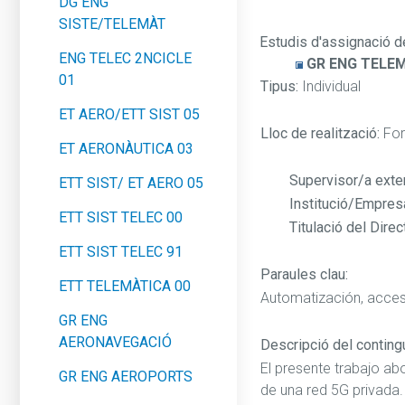
DG ENG
SISTE/TELEMÀT
Estudis d'assignació d
ENG TELEC 2NCICLE
GR ENG TELE
01
Tipus:
Individual
ET AERO/ETT SIST 05
Lloc de realització:
Fo
ET AERONÀUTICA 03
Supervisor/a exte
ETT SIST/ ET AERO 05
Institució/Empres
ETT SIST TELEC 00
Titulació del Direct
ETT SIST TELEC 91
Paraules clau:
ETT TELEMÀTICA 00
Automatización, acce
GR ENG
AERONAVEGACIÓ
Descripció del contingut
El presente trabajo ab
GR ENG AEROPORTS
de una red 5G privada. 