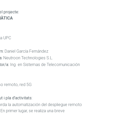
el projecte
:
MÀTICA
ra UPC
rn:
Daniel García Fernández
a:
Neutroon Technologies S.L.
or/a:
Ing. en Sistemas de Telecomunicación
so remoto, red 5G
 i pla d'activitats:
orda la automatización del despliegue remoto
En primer lugar, se realiza una breve