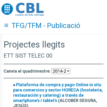
Go to upc.edu
TFG/TFM - Publicació
Hide menu
Projectes llegits
ETT SIST TELEC 00
Canvia el quadrimestre:
Plataforma de compra y pago Online in situ
para comercios y sector HORECA (hosteleria,
restauración y catering) a través de
smartphone's i tablet's
(ALCOBER SEGURA,
JESÚS)