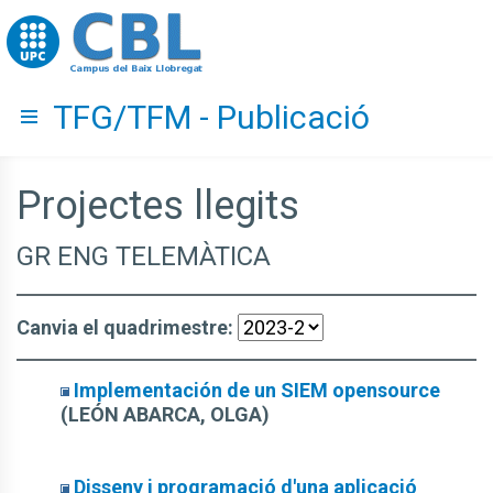
Go to upc.edu
TFG/TFM - Publicació
Hide menu
Projectes llegits
GR ENG TELEMÀTICA
Canvia el quadrimestre:
Implementación de un SIEM opensource
(LEÓN ABARCA, OLGA)
Disseny i programació d'una aplicació