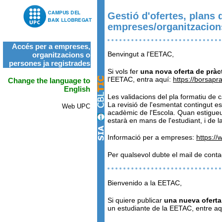
Gestió d'ofertes, plans d
empreses/organitzacion
Accés per a empreses,
Benvingut a l'EETAC,
organitzacions o
persones ja registrades
Si vols fer
una nova oferta de prà
l'EETAC, entra aquí:
https://borsapr
Change the language to
English
Les validacions del pla formatiu de 
La revisió de l'esmentat contingut es
Web UPC
acadèmic de l'Escola. Quan estigueu d
estarà en mans de l'estudiant, i de l
Informació per a empreses:
https:/
Per qualsevol dubte el mail de con
Bienvenido a la EETAC,
Si quiere publicar
una nueva oferta
un estudiante de la EETAC, entre a