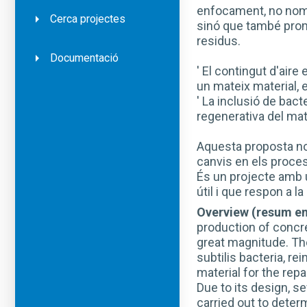
enfocament, no nomé
Cerca projectes
sinó que també promou
residus.
Documentació
' El contingut d'air
un mateix material, e
' La inclusió de bac
regenerativa del mat
Aquesta proposta no
canvis en els proce
És un projecte amb 
útil i que respon a l
Overview (resum en
production of concr
great magnitude. The
subtilis bacteria, r
material for the repa
Due to its design, se
carried out to deter