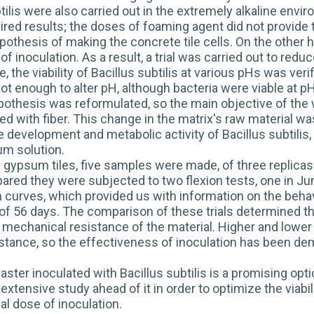
tilis were also carried out in the extremely alkaline envi
sired results; the doses of foaming agent did not provide 
othesis of making the concrete tile cells. On the other h
 of inoculation. As a result, a trial was carried out to r
, the viability of Bacillus subtilis at various pHs was veri
t enough to alter pH, although bacteria were viable at p
 hypothesis was reformulated, so the main objective of the 
ed with fiber. This change in the matrix's raw material wa
 development and metabolic activity of Bacillus subtilis, 
um solution.
of gypsum tiles, five samples were made, of three replicas
ared they were subjected to two flexion tests, one in Ju
curves, which provided us with information on the behavi
of 56 days. The comparison of these trials determined th
e mechanical resistance of the material. Higher and low
tance, so the effectiveness of inoculation has been dem
laster inoculated with Bacillus subtilis is a promising opt
extensive study ahead of it in order to optimize the viabil
l dose of inoculation.