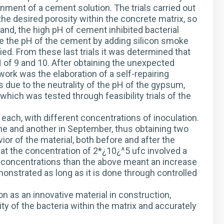
ronment of a cement solution. The trials carried out
the desired porosity within the concrete matrix, so
and, the high pH of cement inhibited bacterial
educe the pH of the cement by adding silicon smoke
fied. From these last trials it was determined that
H of 9 and 10. After obtaining the unexpected
work was the elaboration of a self-repairing
s due to the neutrality of the pH of the gypsum,
which was tested through feasibility trials of the
 each, with different concentrations of inoculation.
ne and another in September, thus obtaining two
or of the material, both before and after the
at the concentration of 2*¿10¿^5 ufc involved a
er concentrations than the above meant an increase
onstrated as long as it is done through controlled
ion as an innovative material in construction,
ity of the bacteria within the matrix and accurately