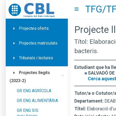
TFG/TF
Go to upc.edu
Show menu
Projecte ll
Projectes oferts
Títol: Elaborac
Projectes matriculats
bacteris.
Tribunals i lectures
Estudiant que ha ll
SALVADÓ DE R
Projectes llegits
Cerca aquest
(2023-2)
GR ENG AGRÍCOLA
Tutor/a o Cotutor/
GR ENG ALIMENTÀRIA
Departament:
DEAB
Títol:
Elaboració d'u
GR ENG SIS