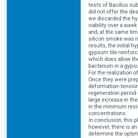
tests of Bacillus sub
did not offer the de
we discarded the hyp
viability over a week
and, at the same time
silicon smoke was no
results, the initial
gypsum tile reinforc
which does allow the
bacterium in a gyps
For the realization 
Once they were prep
deformation-tension 
regeneration period 
large increase in th
in the minimum resis
concentrations.
In conclusion, this p
however, there is an 
determine the optima