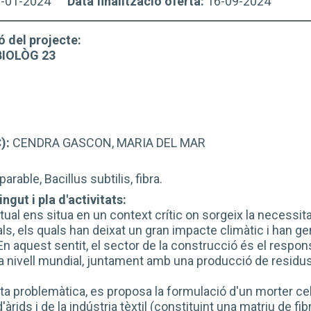
6-01-2024
Data finalització oferta:
16-09-2024
ó del projecte:
BIOLÒG 23
C):
CENDRA GASCON, MARIA DEL MAR
rable, Bacillus subtilis, fibra.
ngut i pla d'activitats:
ctual ens situa en un context crític on sorgeix la necess
nals, els quals han deixat un gran impacte climàtic i han 
En aquest sentit, el sector de la construcció és el resp
 nivell mundial, juntament amb una producció de residus
a problemàtica, es proposa la formulació d'un morter cel·l
d'àrids i de la indústria tèxtil (constituint una matriu de f