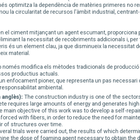
s optimitza la dependència de matèries primeres no re
 la circularitat de recursos l'àmbit industrial, centrant-s
e en el ciment mitjançant un agent escumant, proporciona p
liminant la necessitat de recobriments addicionals i, per 
teris és un element clau, ja que disminueix la necessitat 
eix material.
 només modifica els mètodes tradicionals de producció 
ssos productius actuals.
un enfocament pioner, que representa un pas necessari c
a responsabilitat ambiental.
 anglès):
The construction industry is one of the sector
ete requires large amounts of energy and generates high
 main objective of this work was to develop a self-repaira
einforced with fibers, in order to reduce the need for mai
ir of structures over time.
veral trials were carried out, the results of which determin
mine the dose of foaming agent necessary to obtain the de