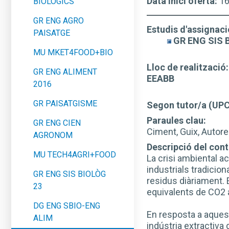
Data inici oferta:
1
BIOLÒGICS
GR ENG AGRO
Estudis d'assignaci
PAISATGE
GR ENG SIS 
MU MKET4FOOD+BIO
Lloc de realització:
GR ENG ALIMENT
EEABB
2016
GR PAISATGISME
Segon tutor/a (UP
Paraules clau:
GR ENG CIEN
Ciment, Guix, Autorepa
AGRONOM
Descripció del conti
MU TECH4AGRI+FOOD
La crisi ambiental a
industrials tradicio
GR ENG SIS BIOLÒG
residus diàriament. 
23
equivalents de CO2 a
DG ENG SBIO-ENG
En resposta a aquest
ALIM
indústria extractiva 