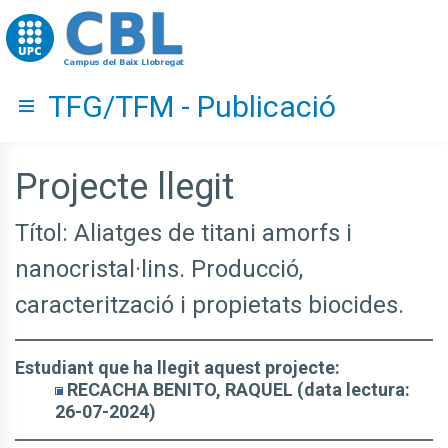
Go to upc.edu
TFG/TFM - Publicació
Hide menu
Projecte llegit
Títol: Aliatges de titani amorfs i
nanocristal·lins. Producció,
caracterització i propietats biocides.
Estudiant que ha llegit aquest projecte:
RECACHA BENITO, RAQUEL (data lectura:
26-07-2024)