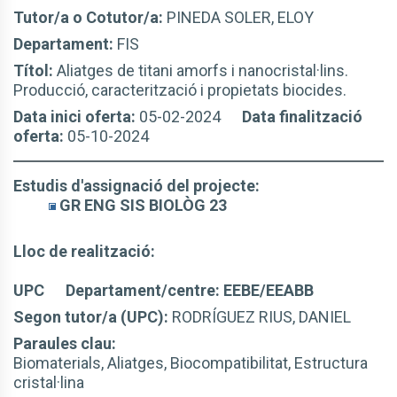
Tutor/a o Cotutor/a:
PINEDA SOLER, ELOY
Departament:
FIS
Títol:
Aliatges de titani amorfs i nanocristal·lins.
Producció, caracterització i propietats biocides.
Data inici oferta:
05-02-2024
Data finalització
oferta:
05-10-2024
Estudis d'assignació del projecte:
GR ENG SIS BIOLÒG 23
Lloc de realització:
UPC
Departament/centre: EEBE/EEABB
Segon tutor/a (UPC):
RODRÍGUEZ RIUS, DANIEL
Paraules clau:
Biomaterials, Aliatges, Biocompatibilitat, Estructura
cristal·lina