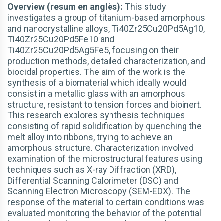
Overview (resum en anglès):
This study
investigates a group of titanium-based amorphous
and nanocrystalline alloys, Ti40Zr25Cu20Pd5Ag10,
Ti40Zr25Cu20Pd5Fe10 and
Ti40Zr25Cu20Pd5Ag5Fe5, focusing on their
production methods, detailed characterization, and
biocidal properties. The aim of the work is the
synthesis of a biomaterial which ideally would
consist in a metallic glass with an amorphous
structure, resistant to tension forces and bioinert.
This research explores synthesis techniques
consisting of rapid solidification by quenching the
melt alloy into ribbons, trying to achieve an
amorphous structure. Characterization involved
examination of the microstructural features using
techniques such as X-ray Diffraction (XRD),
Differential Scanning Calorimeter (DSC) and
Scanning Electron Microscopy (SEM-EDX). The
response of the material to certain conditions was
evaluated monitoring the behavior of the potential