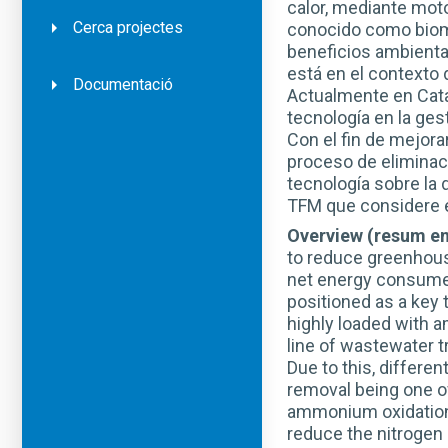
calor, mediante mot
Cerca projectes
conocido como biome
beneficios ambientale
está en el contexto 
Documentació
Actualmente en Catal
tecnología en la ge
Con el fin de mejor
proceso de eliminac
tecnología sobre la 
TFM que considere el 
Overview (resum en
to reduce greenhous
net energy consumers
positioned as a key 
highly loaded with a
line of wastewater t
Due to this, differe
removal being one of
ammonium oxidation (
reduce the nitrogen 