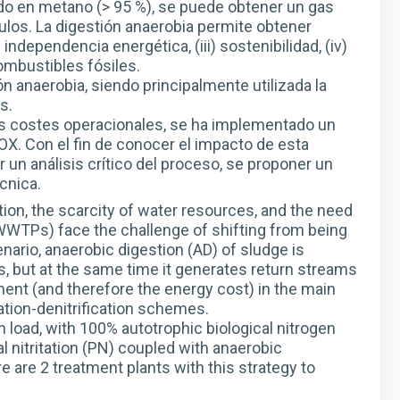
ido en metano (> 95 %), se puede obtener un gas
los. La digestión anaerobia permite obtener
independencia energética, (iii) sostenibilidad, (iv)
combustibles fósiles.
n anaerobia, siendo principalmente utilizada la
s.
los costes operacionales, se ha implementado un
X. Con el fin de conocer el impacto de esta
r un análisis crítico del proceso, se proponer un
écnica.
tion, the scarcity of water resources, and the need
WTPs) face the challenge of shifting from being
nario, anaerobic digestion (AD) of sludge is
s, but at the same time it generates return streams
ent (and therefore the energy cost) in the main
ation-denitrification schemes.
 load, with 100% autotrophic biological nitrogen
 nitritation (PN) coupled with anaerobic
 are 2 treatment plants with this strategy to