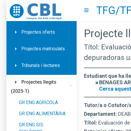
TFG/TF
Go to upc.edu
Show menu
Projecte ll
Projectes oferts
Títol: Evaluac
Projectes matriculats
depuradoras u
Tribunals i lectures
Estudiant que ha ll
BENAGES ARON
Projectes llegits
Cerca aquest
(2025-1)
GR ENG AGRÍCOLA
Tutor/a o Cotutor/
GR ENG ALIMENTÀRIA
Departament:
DEAB
Títol:
Evaluación de
GR ENG SIS