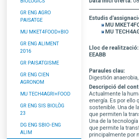
Data inici oferta:
0
BIOLÒGICS
GR ENG AGRO
Estudis d'assignaci
PAISATGE
MU MKET4F
MU TECH4AG
MU MKET4FOOD+BIO
GR ENG ALIMENT
Lloc de realització:
2016
EEABB
GR PAISATGISME
Paraules clau:
GR ENG CIEN
Digestión anaerobia,
AGRONOM
Descripció del conti
Actualmente la huma
MU TECH4AGRI+FOOD
energía. Es por ell
GR ENG SIS BIOLÒG
sostenible. Una de 
23
que permiten la tra
Una de la tecnología
DG ENG SBIO-ENG
que permite la tran
ALIM
principalmente por m