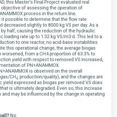
 this Master's Final Project evaluated real
 objective of assessing the operation of
o ANAMMOX process in the return line.
it possible to determine that the flow rate
 decreased slightly to 8000 kg VS per day. As a
by half, causing the reduction of the hydraulic
 loading rate up to 1.32 kg VS/m3·d. This led to a
ction to one reactor, no acid-base instabilities
ite this operational change, the average biogas
n worsened, from a CH4 proportion of 63.3% to
oduction yield with respect to removed VS increased,
plementation of PN+ANAMMOX.
to PN+ANAMMOX is observed on the overall
iogas/CH¿ production/quality), and the changes are
fic yield expressed as biogas per removed VS does
that is ultimately degraded. Even so, this increase
y and may be influenced by the change in operating
ball?
No