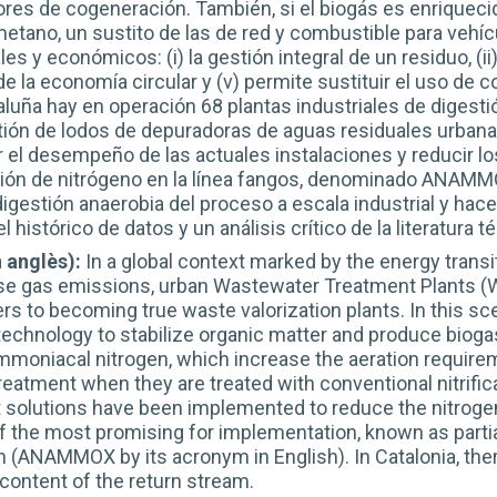
ores de cogeneración. También, si el biogás es enriquec
tano, un sustito de las de red y combustible para vehícu
s y económicos: (i) la gestión integral de un residuo, (ii) 
de la economía circular y (v) permite sustituir el uso de 
uña hay en operación 68 plantas industriales de digestió
stión de lodos de depuradoras de aguas residuales urbana
ar el desempeño de las actuales instalaciones y reducir 
ión de nitrógeno en la línea fangos, denominado ANAMMO
digestión anaerobia del proceso a escala industrial y hace
histórico de datos y un análisis crítico de la literatura t
 anglès):
In a global context marked by the energy transi
e gas emissions, urban Wastewater Treatment Plants (W
 to becoming true waste valorization plants. In this sce
technology to stabilize organic matter and produce bioga
mmoniacal nitrogen, which increase the aeration requirem
reatment when they are treated with conventional nitrific
nt solutions have been implemented to reduce the nitrogen
 the most promising for implementation, known as partial
ANAMMOX by its acronym in English). In Catalonia, there
content of the return stream.