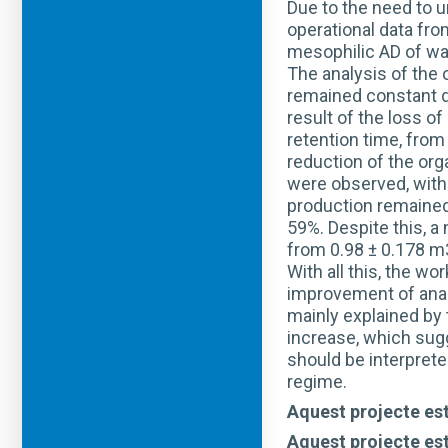
Due to the need to 
operational data fro
mesophilic AD of wa
The analysis of the 
remained constant du
result of the loss o
retention time, from
reduction of the org
were observed, with 
production remained
59%. Despite this, a
from 0.98 ± 0.178 
With all this, the w
improvement of anaer
mainly explained by
increase, which sugg
should be interpret
regime.
Aquest projecte est
Aquest projecte est