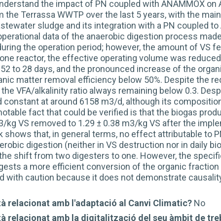
understand the impact of PN coupled with ANAMMOX on AD,
m the Terrassa WWTP over the last 5 years, with the main
stewater sludge and its integration with a PN coupled t
operational data of the anaerobic digestion process made 
ring the operation period; however, the amount of VS fed
f one reactor, the effective operating volume was reduced 
 52 to 28 days, and the pronounced increase of the organic
anic matter removal efficiency below 50%. Despite the redu
the VFA/alkalinity ratio always remaining below 0.3. Desp
 constant at around 6158 m3/d, although its compositio
 notable fact that could be verified is that the biogas pr
m3/kg VS removed to 1.29 ± 0.38 m3/kg VS after the im
ork shows that, in general terms, no effect attributable 
obic digestion (neither in VS destruction nor in daily b
 the shift from two digesters to one. However, the speci
ests a more efficient conversion of the organic fraction 
ed with caution because it does not demonstrate causalit
à relacionat amb l'adaptació al Canvi Climatic?
No
à relacionat amb la digitalització del seu àmbit de tre