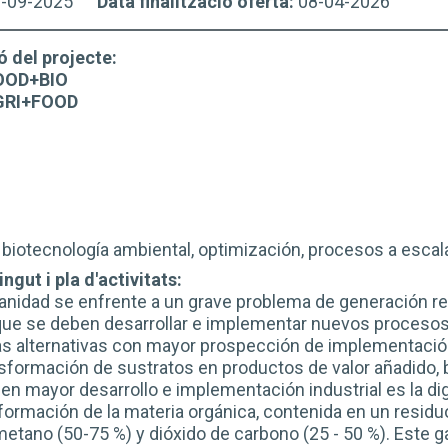
8-09-2025
Data finalització oferta:
08-04-2026
ó del projecte:
OOD+BIO
RI+FOOD
 biotecnología ambiental, optimización, procesos a escala
ngut i pla d'activitats:
nidad se enfrente a un grave problema de generación res
o que se deben desarrollar e implementar nuevos procesos
las alternativas con mayor prospección de implementació
nsformación de sustratos en productos de valor añadido,
 en mayor desarrollo e implementación industrial es la di
sformación de la materia orgánica, contenida en un resid
etano (50-75 %) y dióxido de carbono (25 - 50 %). Este 