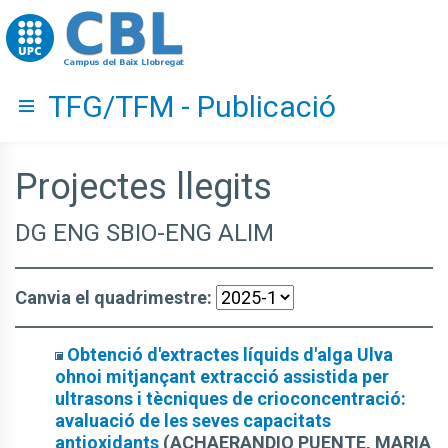
Go to upc.edu
TFG/TFM - Publicació
Hide menu
Projectes llegits
DG ENG SBIO-ENG ALIM
Canvia el quadrimestre:
Obtenció d'extractes líquids d'alga Ulva
ohnoi mitjançant extracció assistida per
ultrasons i tècniques de crioconcentració:
avaluació de les seves capacitats
antioxidants
(ACHAERANDIO PUENTE, MARIA