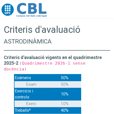
Go to upc.edu
Criteris d'avaluació
ASTRODINÀMICA
Criteris d'avaluació vigents en el quadrimestre
2025-2
(Quadrimestre 2026-1 sense
docència)
Exàmens
50%
Exam
50%
Exercicis i
10%
controls
Exerc
10%
Treballs*
40%