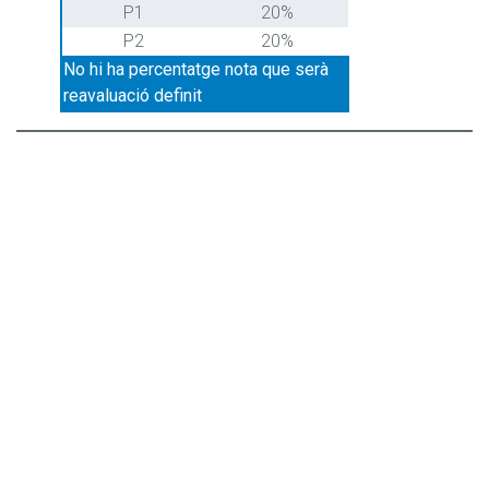
P1
20%
P2
20%
No hi ha percentatge nota que serà
reavaluació definit