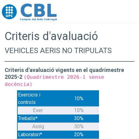
Go to upc.edu
Criteris d'avaluació
VEHICLES AERIS NO TRIPULATS
Criteris d'avaluació vigents en el quadrimestre
2025-2
(Quadrimestre 2026-1 sense
docència)
Exercicis i
10%
controls
Exer
10%
Treballs*
30%
Assig
30%
Laboratori*
20%