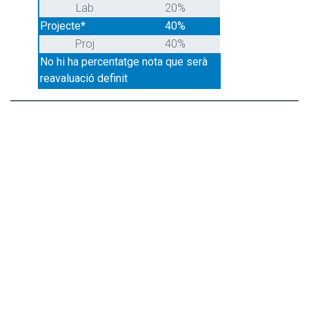
Lab
20%
Projecte*
40%
Proj
40%
No hi ha percentatge nota que serà
reavaluació definit