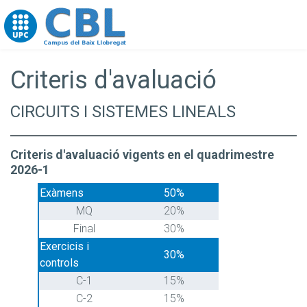
Go to upc.edu
Criteris d'avaluació
CIRCUITS I SISTEMES LINEALS
Criteris d'avaluació vigents en el quadrimestre
2026-1
Exàmens
50%
MQ
20%
Final
30%
Exercicis i
30%
controls
C-1
15%
C-2
15%