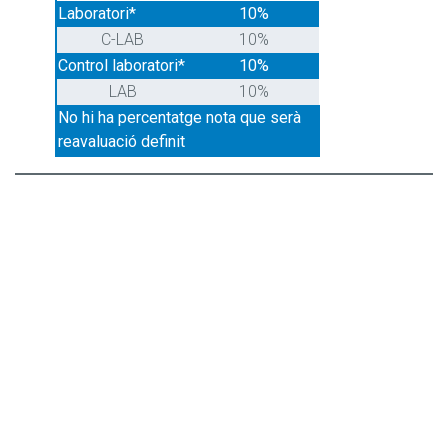
Laboratori*
10%
C-LAB
10%
Control laboratori*
10%
LAB
10%
No hi ha percentatge nota que serà
reavaluació definit