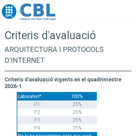
Go to upc.edu
Criteris d'avaluació
ARQUITECTURA I PROTOCOLS
D'INTERNET
Criteris d'avaluació vigents en el quadrimestre
2026-1
Laboratori*
100%
P1
25%
P2
25%
P3
25%
P4
25%
No hi ha percentatge nota que serà