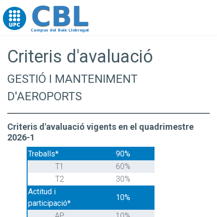
Go to upc.edu
Criteris d'avaluació
GESTIÓ I MANTENIMENT
D'AEROPORTS
Criteris d'avaluació vigents en el quadrimestre
2026-1
Treballs*
90%
T1
60%
T2
30%
Actitud i
10%
participació*
AP
10%