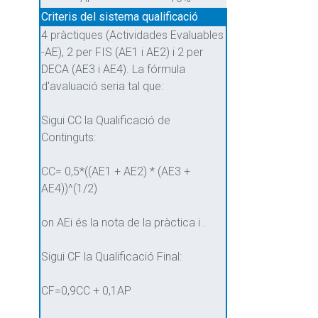
Criteris del sistema qualificació
4 pràctiques (Actividades Evaluables
-AE), 2 per FIS (AE1 i AE2) i 2 per
DECA (AE3 i AE4). La fórmula
d'avaluació seria tal que:
Sigui CC la Qualificació de
Continguts:
CC= 0,5*((AE1 + AE2) * (AE3 +
AE4))^(1/2)
on AEi és la nota de la pràctica i .
Sigui CF la Qualificació Final:
CF=0,9CC + 0,1AP