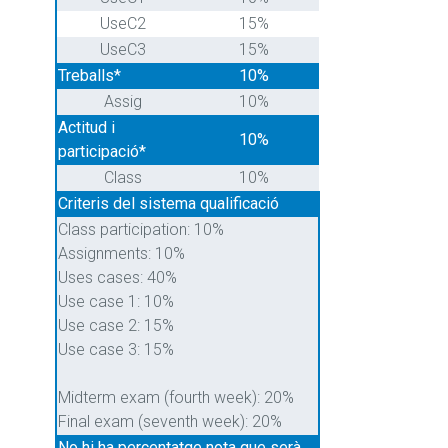
UseC2
15%
UseC3
15%
Treballs*
10%
Assig
10%
Actitud i
10%
participació*
Class
10%
Criteris del sistema qualificació
Class participation: 10%
Assignments: 10%
Uses cases: 40%
Use case 1: 10%
Use case 2: 15%
Use case 3: 15%
Midterm exam (fourth week): 20%
Final exam (seventh week): 20%
No hi ha percentatge nota que serà