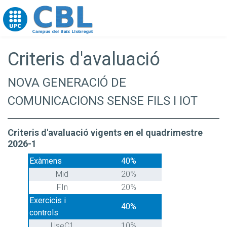
Go to upc.edu
Criteris d'avaluació
NOVA GENERACIÓ DE
COMUNICACIONS SENSE FILS I IOT
Criteris d'avaluació vigents en el quadrimestre
2026-1
Exàmens
40%
Mid
20%
FIn
20%
Exercicis i
40%
controls
UseC1
10%