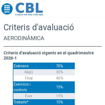
Go to upc.edu
Criteris d'avaluació
AERODINÀMICA
Criteris d'avaluació vigents en el quadrimestre
2026-1
Exàmens
70%
MigQ
30%
Final
40%
Exercicis i
15%
controls
Exer
15%
Treballs*
15%