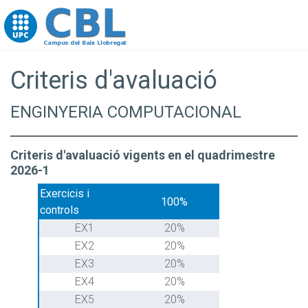
Go to upc.edu
Criteris d'avaluació
ENGINYERIA COMPUTACIONAL
Criteris d'avaluació vigents en el quadrimestre
2026-1
Exercicis i
100%
controls
EX1
20%
EX2
20%
EX3
20%
EX4
20%
EX5
20%