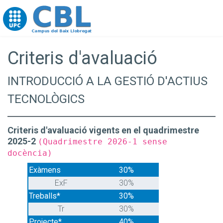
Go to upc.edu
Criteris d'avaluació
INTRODUCCIÓ A LA GESTIÓ D'ACTIUS
TECNOLÒGICS
Criteris d'avaluació vigents en el quadrimestre
2025-2
(Quadrimestre 2026-1 sense
docència)
Exàmens
30%
ExF
30%
Treballs*
30%
Tr
30%
Projecte*
40%