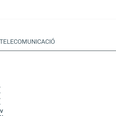
A TELECOMUNICACIÓ
V
V
V
V
4V