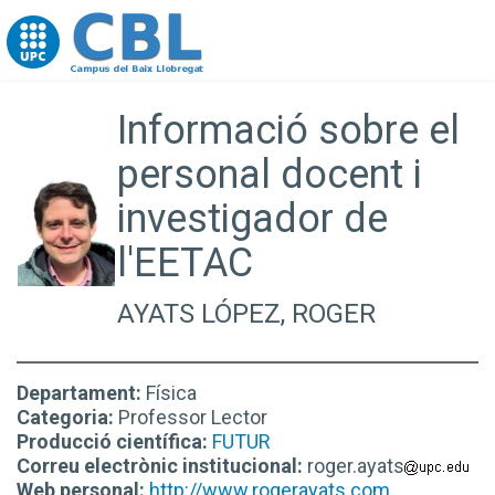
Go to upc.edu
Informació sobre el
personal docent i
investigador de
l'EETAC
AYATS LÓPEZ, ROGER
Departament:
Física
Categoria:
Professor Lector
Producció científica:
FUTUR
Correu electrònic institucional:
roger.ayats
Web personal:
http://www.rogerayats.com