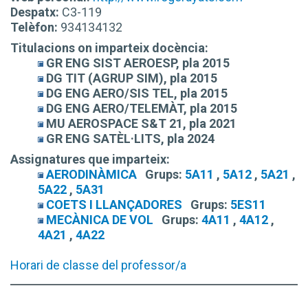
Despatx:
C3-119
Telèfon:
934134132
Titulacions on imparteix docència:
GR ENG SIST AEROESP, pla 2015
DG TIT (AGRUP SIM), pla 2015
DG ENG AERO/SIS TEL, pla 2015
DG ENG AERO/TELEMÀT, pla 2015
MU AEROSPACE S&T 21, pla 2021
GR ENG SATÈL·LITS, pla 2024
Assignatures que imparteix:
AERODINÀMICA
Grups:
5A11
,
5A12
,
5A21
,
5A22
,
5A31
COETS I LLANÇADORES
Grups:
5ES11
MECÀNICA DE VOL
Grups:
4A11
,
4A12
,
4A21
,
4A22
Horari de classe del professor/a