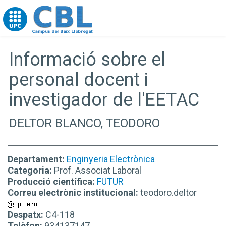
Go to upc.edu
Informació sobre el
personal docent i
investigador de l'EETAC
DELTOR BLANCO, TEODORO
Departament:
Enginyeria Electrònica
Categoria:
Prof. Associat Laboral
Producció científica:
FUTUR
Correu electrònic institucional:
teodoro.deltor
Despatx:
C4-118
Telèfon:
934137147