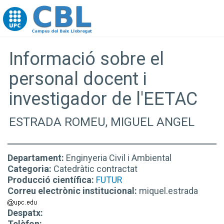
Go to upc.edu
Informació sobre el
personal docent i
investigador de l'EETAC
ESTRADA ROMEU, MIGUEL ANGEL
Departament:
Enginyeria Civil i Ambiental
Categoria:
Catedràtic contractat
Producció científica:
FUTUR
Correu electrònic institucional:
miquel.estrada
Despatx:
Telèfon: