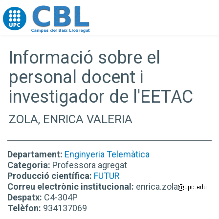
Go to upc.edu
Informació sobre el
personal docent i
investigador de l'EETAC
ZOLA, ENRICA VALERIA
Departament:
Enginyeria Telemàtica
Categoria:
Professora agregat
Producció científica:
FUTUR
Correu electrònic institucional:
enrica.zola
Despatx:
C4-304P
Telèfon:
934137069