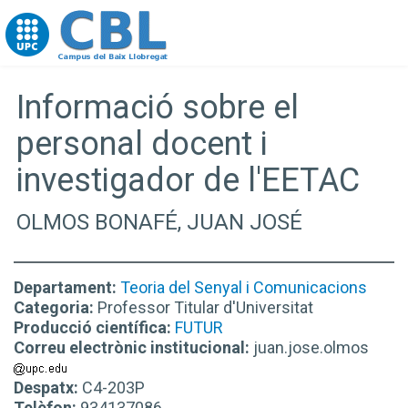
Go to upc.edu
Informació sobre el
personal docent i
investigador de l'EETAC
OLMOS BONAFÉ, JUAN JOSÉ
Departament:
Teoria del Senyal i Comunicacions
Categoria:
Professor Titular d'Universitat
Producció científica:
FUTUR
Correu electrònic institucional:
juan.jose.olmos
Despatx:
C4-203P
Telèfon:
934137086