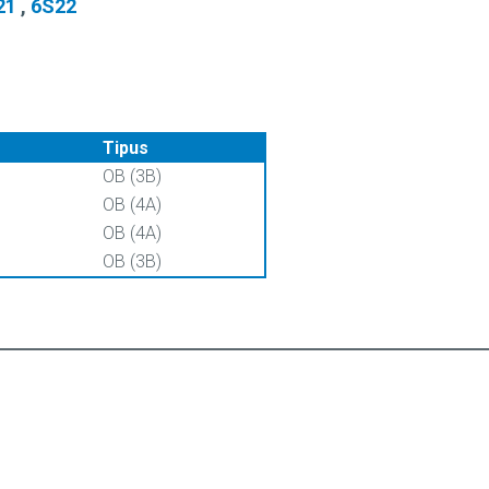
21
,
6S22
Tipus
OB (3B)
OB (4A)
OB (4A)
OB (3B)