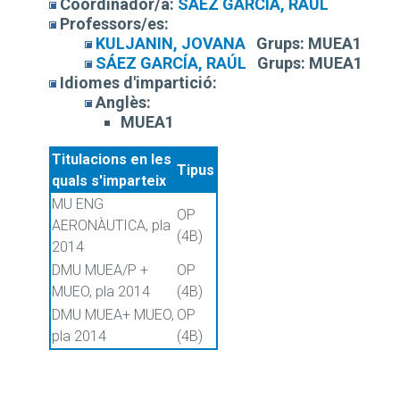
Coordinador/a:
SÁEZ GARCÍA, RAÚL
Professors/es:
KULJANIN, JOVANA
Grups:
MUEA1
SÁEZ GARCÍA, RAÚL
Grups:
MUEA1
Idiomes d'impartició:
Anglès:
MUEA1
Titulacions en les
Tipus
quals s'imparteix
MU ENG
OP
AERONÀUTICA, pla
(4B)
2014
DMU MUEA/P +
OP
MUEO, pla 2014
(4B)
DMU MUEA+ MUEO,
OP
pla 2014
(4B)