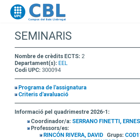
Go to upc.edu
SEMINARIS
Nombre de crèdits ECTS:
2
Departament(s):
EEL
Codi UPC:
300094
Programa de l'assignatura
Criteris d'avaluació
Informació pel quadrimestre 2026-1:
Coordinador/a:
SERRANO FINETTI, ERNE
Professors/es:
RINCÓN RIVERA, DAVID
Grups:
COD1