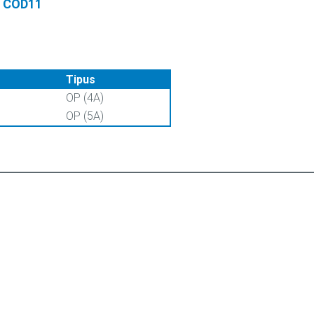
COD11
Tipus
OP (4A)
OP (5A)