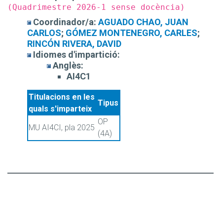
(Quadrimestre 2026-1 sense docència)
Coordinador/a:
AGUADO CHAO, JUAN
CARLOS
;
GÓMEZ MONTENEGRO, CARLES
;
RINCÓN RIVERA, DAVID
Idiomes d'impartició:
Anglès:
AI4C1
Titulacions en les
Tipus
quals s'imparteix
OP
MU AI4CI, pla 2025
(4A)