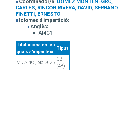
Coordinador/a:
GÓMEZ MONTENEGRO,
CARLES
;
RINCÓN RIVERA, DAVID
;
SERRANO
FINETTI, ERNESTO
Idiomes d'impartició:
Anglès:
AI4C1
Titulacions en les
Tipus
quals s'imparteix
OB
MU AI4CI, pla 2025
(4B)