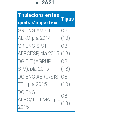
2A21
Titulacions en les
Tipus
quals s'imparteix
GR ENG ÀMBIT
OB
AERO, pla 2014
(1B)
GR ENG SIST
OB
AEROESP, pla 2015
(1B)
DG TIT (AGRUP
OB
SIM), pla 2015
(1B)
DG ENG AERO/SIS
OB
TEL, pla 2015
(1B)
DG ENG
OB
AERO/TELEMÀT, pla
(1B)
2015