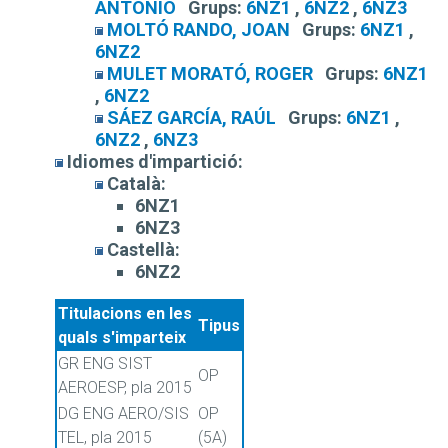
ANTONIO
Grups:
6NZ1
,
6NZ2
,
6NZ3
MOLTÓ RANDO, JOAN
Grups:
6NZ1
,
6NZ2
MULET MORATÓ, ROGER
Grups:
6NZ1
,
6NZ2
SÁEZ GARCÍA, RAÚL
Grups:
6NZ1
,
6NZ2
,
6NZ3
Idiomes d'impartició:
Català:
6NZ1
6NZ3
Castellà:
6NZ2
Titulacions en les
Tipus
quals s'imparteix
GR ENG SIST
OP
AEROESP, pla 2015
DG ENG AERO/SIS
OP
TEL, pla 2015
(5A)