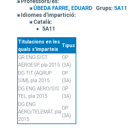
Professors/es:
ÚBEDA FARRE, EDUARD
Grups:
5A11
Idiomes d'impartició:
Català:
5A11
Titulacions en les
Tipus
quals s'imparteix
GR ENG SIST
OP
AEROESP, pla 2015
(3A)
DG TIT (AGRUP
OP
SIM), pla 2015
(3A)
DG ENG AERO/SIS
OP
TEL, pla 2015
(3A)
DG ENG
OP
AERO/TELEMÀT, pla
(3A)
2015