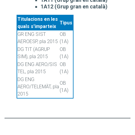
1A12 (Grup gran en català)
Titulacions en les
Tipus
quals s'imparteix
GR ENG SIST
OB
AEROESP, pla 2015
(1A)
DG TIT (AGRUP
OB
SIM), pla 2015
(1A)
DG ENG AERO/SIS
OB
TEL, pla 2015
(1A)
DG ENG
OB
AERO/TELEMÀT, pla
(1A)
2015