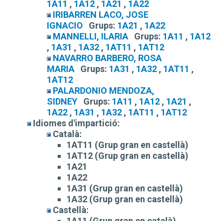
1A11
,
1A12
,
1A21
,
1A22
IRIBARREN LACO, JOSE
IGNACIO
Grups:
1A21
,
1A22
MANNELLI, ILARIA
Grups:
1A11
,
1A12
,
1A31
,
1A32
,
1AT11
,
1AT12
NAVARRO BARBERO, ROSA
MARIA
Grups:
1A31
,
1A32
,
1AT11
,
1AT12
PALARDONIO MENDOZA,
SIDNEY
Grups:
1A11
,
1A12
,
1A21
,
1A22
,
1A31
,
1A32
,
1AT11
,
1AT12
Idiomes d'impartició:
Català:
1AT11 (Grup gran en castellà)
1AT12 (Grup gran en castellà)
1A21
1A22
1A31 (Grup gran en castellà)
1A32 (Grup gran en castellà)
Castellà:
1A11 (Grup gran en català)