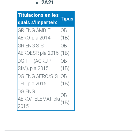
2A21
Titulacions en les
Tipus
quals s'imparteix
GR ENG ÀMBIT
OB
AERO, pla 2014
(1B)
GR ENG SIST
OB
AEROESP, pla 2015
(1B)
DG TIT (AGRUP
OB
SIM), pla 2015
(1B)
DG ENG AERO/SIS
OB
TEL, pla 2015
(1B)
DG ENG
OB
AERO/TELEMÀT, pla
(1B)
2015