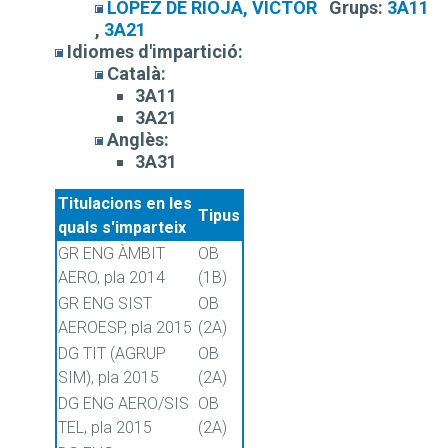
LOPEZ DE RIOJA, VICTOR
Grups:
3A11
,
3A21
Idiomes d'impartició:
Català:
3A11
3A21
Anglès:
3A31
Titulacions en les
Tipus
quals s'imparteix
GR ENG ÀMBIT
OB
AERO, pla 2014
(1B)
GR ENG SIST
OB
AEROESP, pla 2015
(2A)
DG TIT (AGRUP
OB
SIM), pla 2015
(2A)
DG ENG AERO/SIS
OB
TEL, pla 2015
(2A)