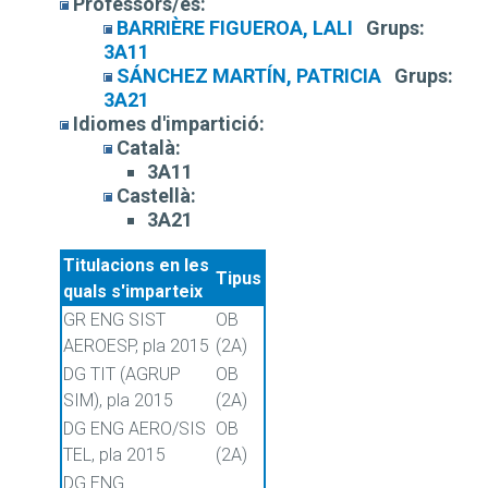
Professors/es:
BARRIÈRE FIGUEROA, LALI
Grups:
3A11
SÁNCHEZ MARTÍN, PATRICIA
Grups:
3A21
Idiomes d'impartició:
Català:
3A11
Castellà:
3A21
Titulacions en les
Tipus
quals s'imparteix
GR ENG SIST
OB
AEROESP, pla 2015
(2A)
DG TIT (AGRUP
OB
SIM), pla 2015
(2A)
DG ENG AERO/SIS
OB
TEL, pla 2015
(2A)
DG ENG