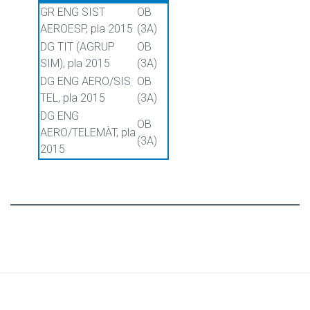
GR ENG SIST
OB
AEROESP, pla 2015
(3A)
DG TIT (AGRUP
OB
SIM), pla 2015
(3A)
DG ENG AERO/SIS
OB
TEL, pla 2015
(3A)
DG ENG
OB
AERO/TELEMÀT, pla
(3A)
2015
© CBLTIC Campus del Baix Llobregat - UPC