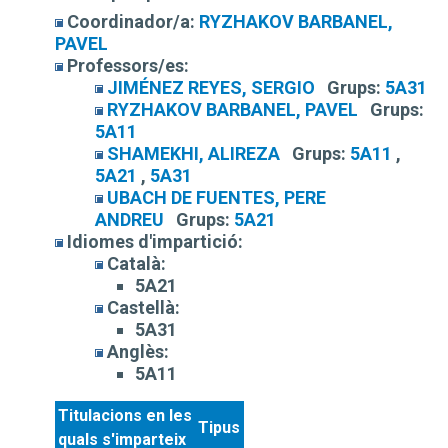
Coordinador/a:
RYZHAKOV BARBANEL,
PAVEL
Professors/es:
JIMÉNEZ REYES, SERGIO
Grups:
5A31
RYZHAKOV BARBANEL, PAVEL
Grups:
5A11
SHAMEKHI, ALIREZA
Grups:
5A11
,
5A21
,
5A31
UBACH DE FUENTES, PERE
ANDREU
Grups:
5A21
Idiomes d'impartició:
Català:
5A21
Castellà:
5A31
Anglès:
5A11
Titulacions en les
Tipus
quals s'imparteix