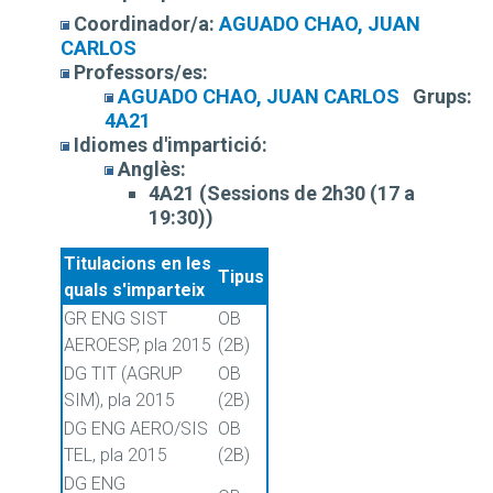
Coordinador/a:
AGUADO CHAO, JUAN
CARLOS
Professors/es:
AGUADO CHAO, JUAN CARLOS
Grups:
4A21
Idiomes d'impartició:
Anglès:
4A21 (Sessions de 2h30 (17 a
19:30))
Titulacions en les
Tipus
quals s'imparteix
GR ENG SIST
OB
AEROESP, pla 2015
(2B)
DG TIT (AGRUP
OB
SIM), pla 2015
(2B)
DG ENG AERO/SIS
OB
TEL, pla 2015
(2B)
DG ENG