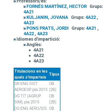
Professors/es:
FORNÉS MARTÍNEZ, HECTOR
Grups:
4A21
KULJANIN, JOVANA
Grups:
4A22
,
4A23
PONS PRATS, JORDI
Grups:
4A21
,
4A22
,
4A23
Idiomes d'impartició:
Anglès:
4A21
4A22
4A23
Titulacions en les
Tipus
quals s'imparteix
GR ENG SIST
OB
AEROESP, pla 2015
(2B)
DG TIT (AGRUP
OB
SIM), pla 2015
(2B)
DG ENG AERO/SIS
OB