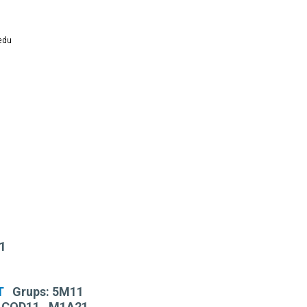
1
T
Grups:
5M11
, COD11 , M1A21