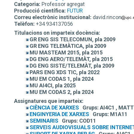
Categoria:
Professor agregat
Producció científica:
FUTUR
Correu electrònic institucional:
david.rincon
Telèfon:
+34 934137056
Titulacions on imparteix docència:
GR ENG SIS TELECOMUN, pla 2009
GR ENG TELEMÀTICA, pla 2009
MU MASTEAM 2015, pla 2015
DG ENG AERO/TELEMÀT, pla 2015
DG ENG SISTE/TELEMÀT, pla 2009
PARS ENG XDS TIC, pla 2022
MU EM CODAS 1, pla 2024
MU AI4CI, pla 2025
MU EM CODAS 2, pla 2024
Assignatures que imparteix:
CIÈNCIA DE XARXES
Grups:
AI4C1 , MATT
ENGINYERIA DE XARXES
Grups:
M1A11
SEMINARIS
Grups:
COD11
SERVEIS AUDIOVISUALS SOBRE INTERNE
SUPORT DE XARXA PER 5G
Grups:
AI4C1 