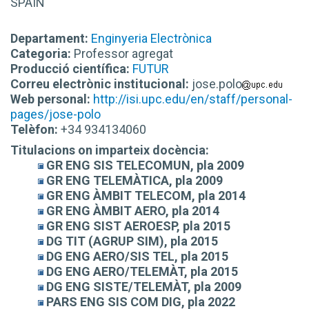
SPAIN
Departament:
Enginyeria Electrònica
Categoria:
Professor agregat
Producció científica:
FUTUR
Correu electrònic institucional:
jose.polo
Web personal:
http://isi.upc.edu/en/staff/personal-
pages/jose-polo
Telèfon:
+34 934134060
Titulacions on imparteix docència:
GR ENG SIS TELECOMUN, pla 2009
GR ENG TELEMÀTICA, pla 2009
GR ENG ÀMBIT TELECOM, pla 2014
GR ENG ÀMBIT AERO, pla 2014
GR ENG SIST AEROESP, pla 2015
DG TIT (AGRUP SIM), pla 2015
DG ENG AERO/SIS TEL, pla 2015
DG ENG AERO/TELEMÀT, pla 2015
DG ENG SISTE/TELEMÀT, pla 2009
PARS ENG SIS COM DIG, pla 2022