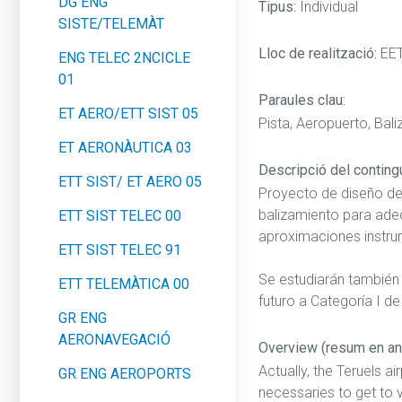
DG ENG
Tipus:
Individual
SISTE/TELEMÀT
Lloc de realització:
EE
ENG TELEC 2NCICLE
01
Paraules clau:
ET AERO/ETT SIST 05
Pista, Aeropuerto, Bal
ET AERONÀUTICA 03
Descripció del contingut
ETT SIST/ ET AERO 05
Proyecto de diseño de 
balizamiento para adec
ETT SIST TELEC 00
aproximaciones instru
ETT SIST TELEC 91
Se estudiarán también 
ETT TELEMÀTICA 00
futuro a Categoría I d
GR ENG
AERONAVEGACIÓ
Overview (resum en an
Actually, the Teruels a
GR ENG AEROPORTS
necessaries to get to vi