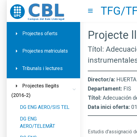
TFG/TF
Go to upc.edu
Show menu
Projecte ll
Projectes oferts
Títol: Adecuac
Projectes matriculats
instrumentale
Tribunals i lectures
Director/a:
HUERTA 
Projectes llegits
Departament:
FIS
(2016-2)
Títol:
Adecuación de
Data inici oferta:
0
DG ENG AERO/SIS TEL
DG ENG
AERO/TELEMÀT
Estudis d'assignació d