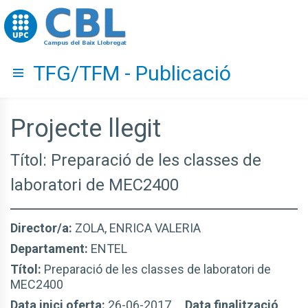
Go to upc.edu
TFG/TFM - Publicació
Hide menu
Projecte llegit
Títol: Preparació de les classes de
laboratori de MEC2400
Director/a:
ZOLA, ENRICA VALERIA
Departament:
ENTEL
Títol:
Preparació de les classes de laboratori de
MEC2400
Data inici oferta:
26-06-2017
Data finalització