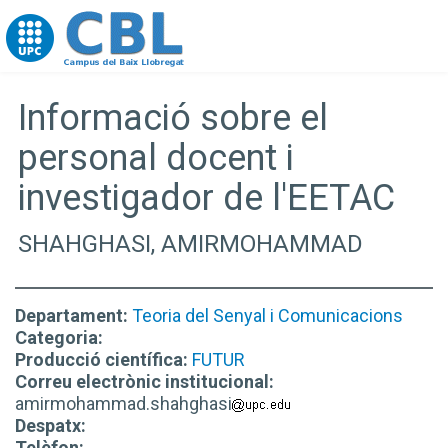
Go to upc.edu
Informació sobre el
personal docent i
investigador de l'EETAC
SHAHGHASI, AMIRMOHAMMAD
Departament:
Teoria del Senyal i Comunicacions
Categoria:
Producció científica:
FUTUR
Correu electrònic institucional:
amirmohammad.shahghasi
Despatx:
Telèfon: