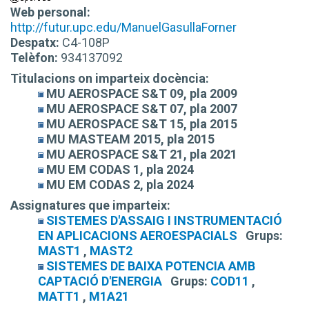
Web personal:
http://futur.upc.edu/ManuelGasullaForner
Despatx:
C4-108P
Telèfon:
934137092
Titulacions on imparteix docència:
MU AEROSPACE S&T 09, pla 2009
MU AEROSPACE S&T 07, pla 2007
MU AEROSPACE S&T 15, pla 2015
MU MASTEAM 2015, pla 2015
MU AEROSPACE S&T 21, pla 2021
MU EM CODAS 1, pla 2024
MU EM CODAS 2, pla 2024
Assignatures que imparteix:
SISTEMES D'ASSAIG I INSTRUMENTACIÓ
EN APLICACIONS AEROESPACIALS
Grups:
MAST1
,
MAST2
SISTEMES DE BAIXA POTENCIA AMB
CAPTACIÓ D'ENERGIA
Grups:
COD11
,
MATT1
,
M1A21