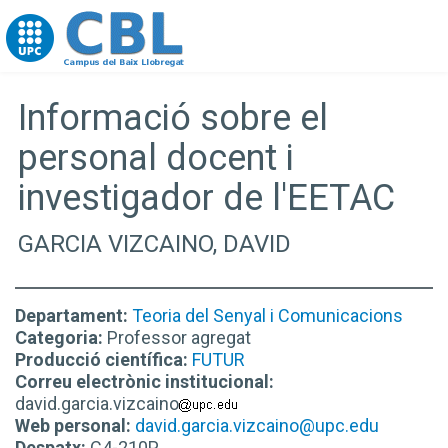
Go to upc.edu
Informació sobre el
personal docent i
investigador de l'EETAC
GARCIA VIZCAINO, DAVID
Departament:
Teoria del Senyal i Comunicacions
Categoria:
Professor agregat
Producció científica:
FUTUR
Correu electrònic institucional:
david.garcia.vizcaino
Web personal:
david.garcia.vizcaino@upc.edu
Despatx:
C4-210P