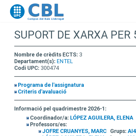
Go to upc.edu
SUPORT DE XARXA PER 
Nombre de crèdits ECTS:
3
Departament(s):
ENTEL
Codi UPC:
300474
Programa de l'assignatura
Criteris d'avaluació
Informació pel quadrimestre 2026-1:
Coordinador/a:
LÓPEZ AGUILERA, ELENA
Professors/es:
JOFRE CRUANYES, MARC
Grups:
AI