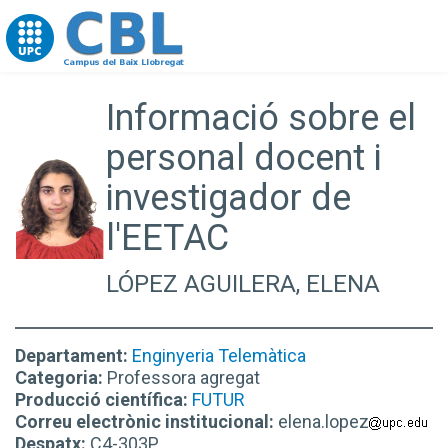
Go to upc.edu
Informació sobre el
personal docent i
investigador de
l'EETAC
LÓPEZ AGUILERA, ELENA
Departament:
Enginyeria Telemàtica
Categoria:
Professora agregat
Producció científica:
FUTUR
Correu electrònic institucional:
elena.lopez
Despatx:
C4-303P