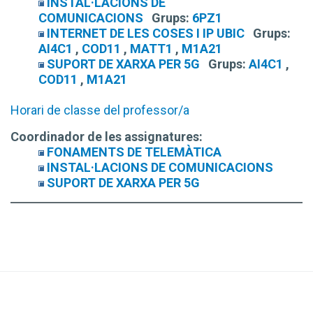
INSTAL·LACIONS DE
COMUNICACIONS
Grups:
6PZ1
INTERNET DE LES COSES I IP UBIC
Grups:
AI4C1
,
COD11
,
MATT1
,
M1A21
SUPORT DE XARXA PER 5G
Grups:
AI4C1
,
COD11
,
M1A21
Horari de classe del professor/a
Coordinador de les assignatures:
FONAMENTS DE TELEMÀTICA
INSTAL·LACIONS DE COMUNICACIONS
SUPORT DE XARXA PER 5G
© CBLTIC Campus del Baix Llobregat - UPC